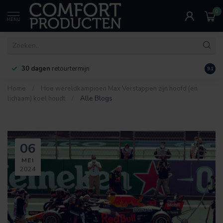
0
MENU
30 dagen
retourtermijn
9.1
Home
/
Hoe wereldkampioen Max Verstappen zijn hoofd (en
lichaam) koel houdt
/
Alle Blogs
06
MEI
2024