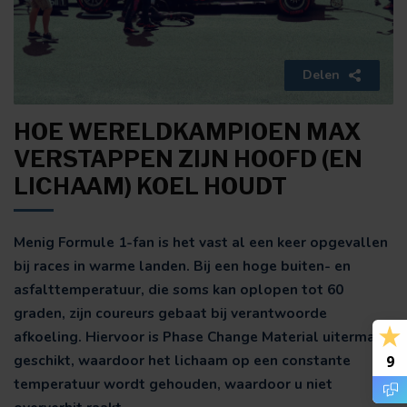
Delen
HOE WERELDKAMPIOEN MAX
VERSTAPPEN ZIJN HOOFD (EN
LICHAAM) KOEL HOUDT
Menig Formule 1-fan is het vast al een keer opgevallen
bij races in warme landen. Bij een hoge buiten- en
asfalttemperatuur, die soms kan oplopen tot 60
graden, zijn coureurs gebaat bij verantwoorde
afkoeling. Hiervoor is Phase Change Material uitermate
geschikt, waardoor het lichaam op een constante
9
temperatuur wordt gehouden, waardoor u niet