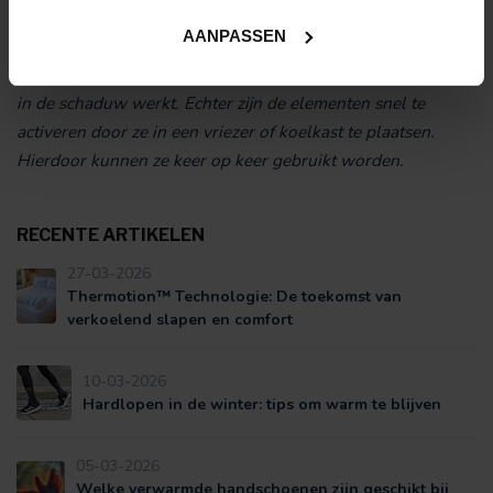
De duur van de verkoeling is altijd afhankelijk van de
AANPASSEN
omgevingstemperatuur. Werkt u in volle zon bij hogere
temperaturen, dan heeft u een kortere duur dan wanneer u
in de schaduw werkt. Echter zijn de elementen snel te
activeren door ze in een vriezer of koelkast te plaatsen.
Hierdoor kunnen ze keer op keer gebruikt worden.
RECENTE ARTIKELEN
27-03-2026
Thermotion™ Technologie: De toekomst van
verkoelend slapen en comfort
10-03-2026
Hardlopen in de winter: tips om warm te blijven
05-03-2026
Welke verwarmde handschoenen zijn geschikt bij