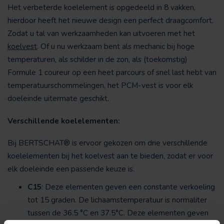
Het verbeterde koelelement is opgedeeld in 8 vakken,
hierdoor heeft het nieuwe design een perfect draagcomfort.
Zodat u tal van werkzaamheden kan uitvoeren met het
koelvest
. Of u nu werkzaam bent als mechanic bij hoge
temperaturen, als schilder in de zon, als (toekomstig)
Formule 1 coureur op een heet parcours of snel last hebt van
temperatuurschommelingen, het PCM-vest is voor elk
doeleinde uitermate geschikt.
Verschillende koelelementen:
Bij BERTSCHAT® is ervoor gekozen om drie verschillende
koelelementen bij het koelvest aan te bieden, zodat er voor
elk doeleinde een passende keuze is.
C15
: Deze elementen geven een constante verkoeling
tot 15 graden. De lichaamstemperatuur is normaliter
tussen de 36.5
°C en 37.5°C. Deze elementen geven