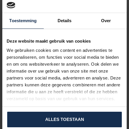
dus een flinke verkoeling van bijna 20 graden en
voelen het koudste aan. Dit betekent echter ook dat
ze het snelst ’ontdooit’ zijn. De koelingstijd bedraagt 2
Toestemming
Details
Over
tot 4 uur en is ideaal voor fabrieksmedewerkers die bij
hoge temperaturen werken. In een pauze zijn de
elementen eenvoudig en snel opnieuw te activeren
Deze website maakt gebruik van cookies
door ze voor korte tijd in een koelkast of vriezer te
We gebruiken cookies om content en advertenties te
plaatsen.
personaliseren, om functies voor social media te bieden
C24
: Deze elementen zijn het meest gekozen, gezien
en om ons websiteverkeer te analyseren. Ook delen we
de aangename temperatuur van 24 graden en
informatie over uw gebruik van onze site met onze
daarnaast zijn ze ideaal voor alledaags gebruik zoals
partners voor social media, adverteren en analyse. Deze
fietsen, wandelen en motorrijden. Deze elementen
partners kunnen deze gegevens combineren met andere
bieden een langere verkoeling, zo’n 2 tot 6 uur.
informatie die u aan ze heeft verstrekt of die ze hebben
C28
: Wilt u een hele dag op één lading verkoeling?
verzameld op basis van uw gebruik van hun services.
Dan adviseren we de C28. Met een temperatuur van
zo’n 28 graden geeft het een lichte verkoeling en is het
ALLES TOESTAAN
ideaal voor langere (werk)shifts.