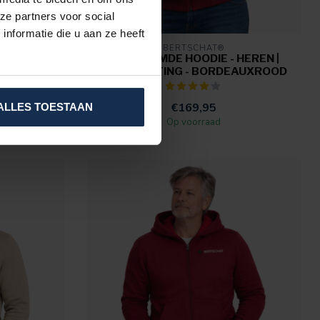
ze partners voor social
nformatie die u aan ze heeft
BERTSCHAT®
DAMES |
VERWARMDE HOODIE - HEREN |
WART
DUAL HEATING - BORDEAUXROOD
€169,95
ALLES TOESTAAN
Op voorraad