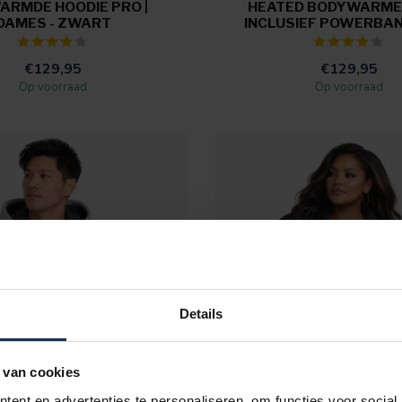
ARMDE HOODIE PRO |
HEATED BODYWARMER
DAMES - ZWART
INCLUSIEF POWERBAN
€129,95
€129,95
Op voorraad
Op voorraad
Details
 van cookies
ent en advertenties te personaliseren, om functies voor social