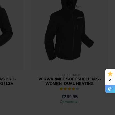
BERTSCHAT®
S PRO -
VERWARMDE SOFTSHELL JAS -
9
G | 12V
WOMEN | DUAL HEATING
€289,95
Op voorraad