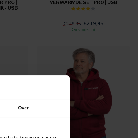
 PRO |
VERWARMDE SET PRO | USB
K - USB
€219,95
€249,95
Op voorraad
Over
 media te bieden en om ons