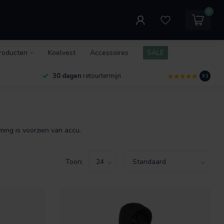
0
roducten
Koelvest
Accessoires
SALE
30 dagen
retourtermijn
9.1
ing is voorzien van accu.
Toon: