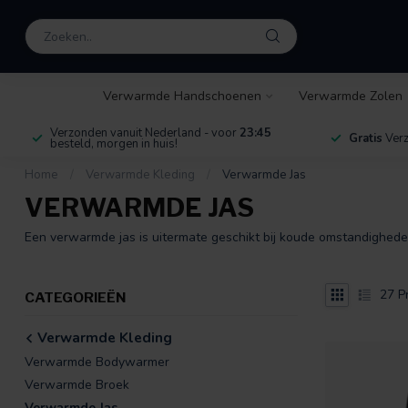
Verwarmde Handschoenen
Verwarmde Zolen
Verzonden vanuit Nederland - voor
23:45
Gratis
Verz
besteld, morgen in huis!
Home
/
Verwarmde Kleding
/
Verwarmde Jas
VERWARMDE JAS
Een verwarmde jas is uitermate geschikt bij koude omstandigheden
27
P
CATEGORIEËN
Verwarmde Kleding
Verwarmde Bodywarmer
Verwarmde Broek
Verwarmde Jas