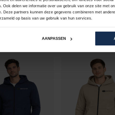
. Ook delen we informatie over uw gebruik van onze site met on
e. Deze partners kunnen deze gegevens combineren met andere i
BERTSCHAT®
BERTSCHAT®
erzameld op basis van uw gebruik van hun services.
MDE HOODIE - HEREN |
VERWARMDE HOODIE - 
L HEATING - GRIJS
DUAL HEATING - Z
€169,95
€169,95
AANPASSEN
Op voorraad
Op voorraad