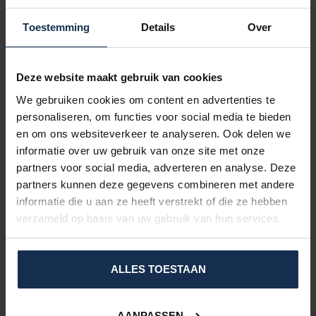
Bij iemand zonder medische klachten kan dat voldoende zijn.
Bij Raynaud meestal niet.
Toestemming
Details
Over
Het verschil zit niet alleen in warmte, maar in
betrouwbaarheid. En bij Raynaud is betrouwbaarheid geen
Deze website maakt gebruik van cookies
luxe, maar noodzaak.
We gebruiken cookies om content en advertenties te
personaliseren, om functies voor social media te bieden
Welke verwarmde handschoenen zijn dan wél geschikt?
en om ons websiteverkeer te analyseren. Ook delen we
informatie over uw gebruik van onze site met onze
Voor Raynaud adviseren wij modellen met:
partners voor social media, adverteren en analyse. Deze
Hoge isolatiewaarde
partners kunnen deze gegevens combineren met andere
Volledig verwarmde vingers
informatie die u aan ze heeft verstrekt of die ze hebben
Dual Heating technologie
verzameld op basis van uw gebruik van hun services.
Krachtige accu’s met lange gebruiksduur
Wind- en waterdichte buitenlaag
ALLES TOESTAAN
Deze combinatie zorgt ervoor dat de hand zowel beschermd
wordt tegen externe kou als actief wordt verwarmd.
AANPASSEN