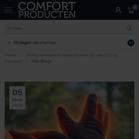
0
MENU
30 dagen
retourtermijn
9.1
Home
/
Welke verwarmde handschoenen zijn geschikt bij
Raynaud?
/
Alle Blogs
05
MAR
2026