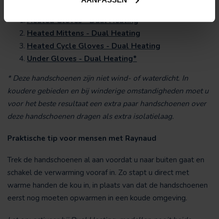
BESTE KEUZE:
Heated Gloves - Dual Heating
Heated Mittens - Dual Heating
Heated Cycle Gloves - Dual Heating
Under Gloves - Dual Heating*
* Deze handschoenen zijn niet wind- of waterdicht. In
koudere gebieden en bij winderige omstandigheden moet u
voor het beste resultaat een extra paar handschoenen over
deze handschoenen dragen als extra isolatielaag.
Praktische tip voor mensen met Raynaud
Trek de handschoenen al aan voordat u naar buiten gaat en
schakel de verwarming vooraf in. Zo stapt u direct met
warme handen de kou in, in plaats van dat de handschoenen
eerst nog moeten opwarmen in een koude omgeving.