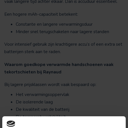
vaak langere tijd achter elkaar. Dan is accuduur essentieel.
Een hogere mAh-capaciteit betekent:
Constante en langere verwarmingsduur
Minder snel terugschakelen naar lagere standen
Voor intensief gebruik zijn krachtigere accu’s of een extra set
batterijen sterk aan te raden.
Waarom goedkope verwarmde handschoenen vaak
tekortschieten bij Raynaud
Bij lagere prijsklassen wordt vaak bespaard op:
Het verwarmingsoppervlak
De isolerende laag
De kwaliteit van de batterij
De temperatuurstabiliteit