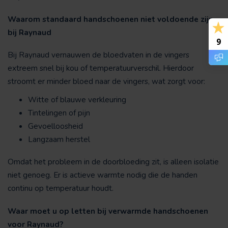
Waarom standaard handschoenen niet voldoende zijn
bij Raynaud
9
Bij Raynaud vernauwen de bloedvaten in de vingers
extreem snel bij kou of temperatuurverschil. Hierdoor
stroomt er minder bloed naar de vingers, wat zorgt voor:
Witte of blauwe verkleuring
Tintelingen of pijn
Gevoelloosheid
Langzaam herstel
Omdat het probleem in de doorbloeding zit, is alleen isolatie
niet genoeg. Er is actieve warmte nodig die de handen
continu op temperatuur houdt.
Waar moet u op letten bij verwarmde handschoenen
voor Raynaud?