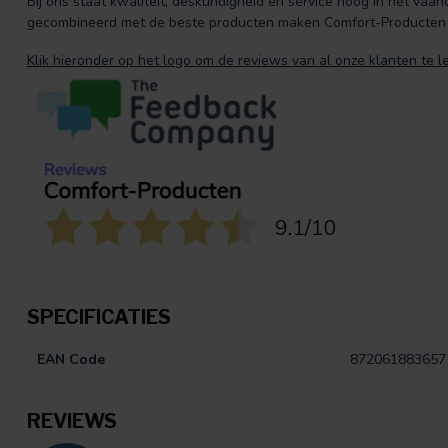
Bij ons staat kwaliteit, deskundigheid en service hoog in het vaand
gecombineerd met de beste producten maken Comfort-Producten
Klik hieronder op het logo om de reviews van al onze klanten te l
SPECIFICATIES
EAN Code
872061883657
REVIEWS