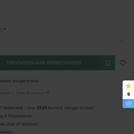
r:
*
TOEVOEGEN AAN WINKELWAGEN
steld, morgen in huis!
lijken
Deel dit product
9
t Nederland - voor
23:45
besteld, morgen in huis!
ng & Retourneren
ail, chat of telefoon
termijn