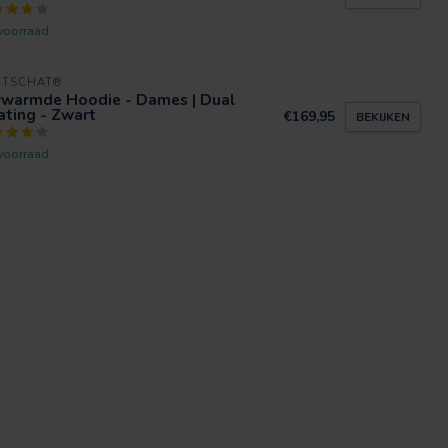
voorraad
RTSCHAT®
rwarmde Hoodie - Dames | Dual
ting - Zwart
€169,95
BEKIJKEN
voorraad