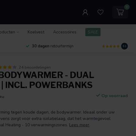
0
oducten
Koelvest
Accessoires
SALE
30 dagen
retourtermijn
9.1
24 beoordelingen
BODYWARMER - DUAL
 | INCL. POWERBANKS
Op voorraad
btw
rming tegen koude dagen, de bodywarmer. Ideaal onder uw
evens zorgt voor extra isolatielaag, dat het warmtegevoel
ual Heating - 10 verwarmingszones.
Lees meer
.