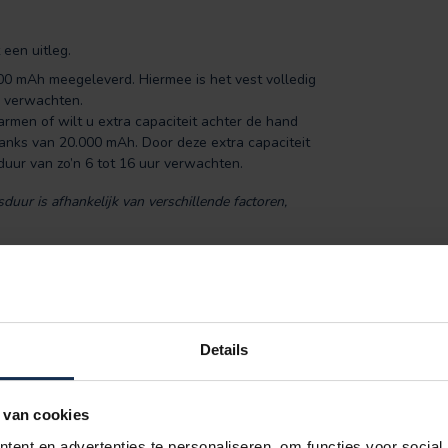
een uitleg.
 mAh meegeleverd. Hiermee is het vest volledig
r verwachten.
rmen of wilt u extra capaciteit achter de hand
anks van 20.000 mAh. Door deze extra capaciteit
ur van zo’n 6 tot 16 uur verwachten.
uur is afhankelijk van verschillende factoren,
nder uw trui of (werk)jas. Dit zorgt tevens voor
. Het vest is voor iedereen en elke activiteit
s, wandelaars, fietsers, wintersporters,
Details
 van cookies
) + USB-oplaadkabel.
as te dragen.
ent en advertenties te personaliseren, om functies voor social