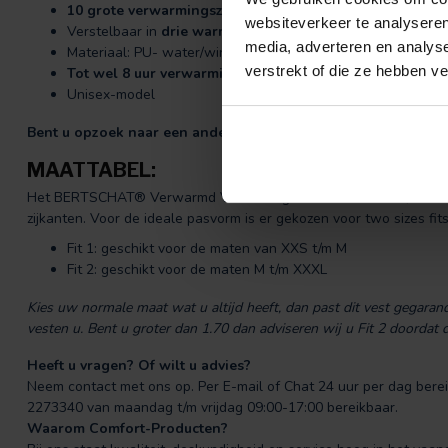
10 grote verwarmingszones
(onbreekbaar Carbon Fiber)
websiteverkeer te analyseren
Verstelbaar in
drie warmtestanden
media, adverteren en analys
Materiaal: PU- water/wind dichte laag + 100% polyester e
verstrekt of die ze hebben v
Tot wel 8 uur verwarming op één enkele acculading.
Unisex-model
Bent u opzoek naar een ander model?
Ga naar onze categoriep
MAATTABEL:
Het BERTSCHAT® Verwarmd Vest is in grootte verstelbaar, door h
zijkanten. Voor de ideale pasvorm is er gekozen voor two sizes fits 
Fit 1: geschikt voor de maten van XXS t/m M
Fit 2: geschikt voor de maten M t/m XXXL
Kies uw normale maat wat u altijd heeft, dan past dit vest gegar
vesten u. Bent u groter dan 1.70 dan adviseren wij u Fit 2 doordat d
Heeft u vragen? Of wilt u advies?
Neem contact met ons op. Per E-mail of Chat 24 uur per dag bereik
2273340 van maandag t/m vrijdag 09:00-17:00 bereikbaar.
Waarom Comfort-Producten?