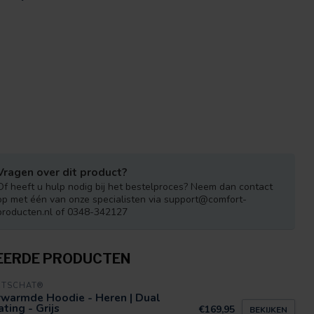
Vragen over dit product?
Of heeft u hulp nodig bij het bestelproces? Neem dan contact
op met één van onze specialisten via
support@comfort-
producten.nl
of 0348-342127
EERDE PRODUCTEN
RTSCHAT®
rwarmde Hoodie - Heren | Dual
ting - Grijs
€169,95
BEKIJKEN