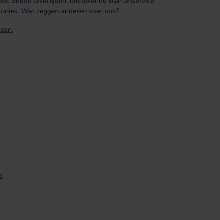
el. Snelle levertijden, uitstekende klantenservice
 uniek. Wat zeggen anderen over ons?
ezen.
1