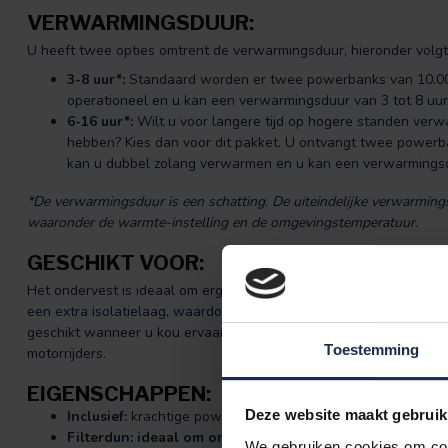
VERWARMINGSDUUR:
U heeft twee opties omtrent de verwarmingsduur, hieronder volgt 
3-8 uur*:
Standaard worden er twee powerbanks van 10.000
operationeel en u kan een verwarmingsduur van 3 tot 8 uu
6-16 uur*:
Wilt u voor langere tijd op hogere standen verwa
hebben? Kies dan voor dit pakket. U ontvangt twee powerb
kan u dubbel zolang verwarmen en u kan een verwarmingsdu
*De verwarmingsduur is een schatting. De uiteindelijke verwarmingsd
waaronder de warmte-instelling en de omgevingstemperatuur.
GESCHIKT VOOR:
Het ondervest is ideaal om ergens onder te dragen, bijvoorbeeld o
een extra isolatielaag, waardoor het warmte effect wordt versterkt
geschikt wanneer u kou ervaart zoals bijvoorbeeld: jagers, sporter
Toestemming
motorrijders.
EIGENSCHAPPEN:
Deze website maakt gebruik
Inclusief:
krachtige powerbank (2 x 10.000 of 20.000 mAh
Filterdun:
ideaal om onder uw bestaande trui of (werk)j
We gebruiken cookies om cont