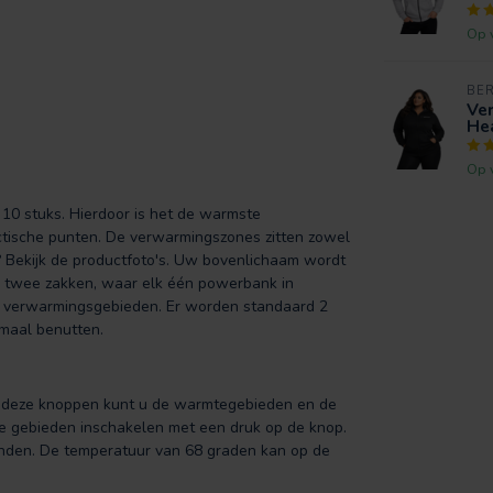
Op 
BE
Ve
Hea
Op 
0 stuks. Hierdoor is het de warmste
ctische punten. De verwarmingszones zitten zowel
? Bekijk de productfoto's. Uw bovenlichaam wordt
n twee zakken, waar elk één powerbank in
5 verwarmingsgebieden. Er worden standaard 2
imaal benutten.
t deze knoppen kunt u de warmtegebieden en de
e gebieden inschakelen met een druk op de knop.
anden. De temperatuur van 68 graden kan op de