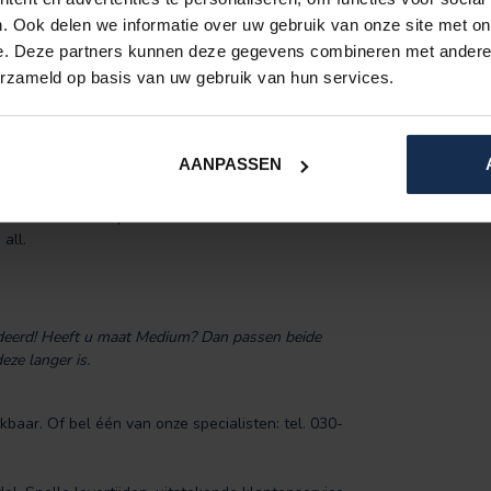
. Ook delen we informatie over uw gebruik van onze site met on
e. Deze partners kunnen deze gegevens combineren met andere i
xtra zachte, warme binnenlaag.
erzameld op basis van uw gebruik van hun services.
agina:
verwarmde bodywarmer
AANPASSEN
et klittenband op de schouders en de rits aan de
all.
andeerd! Heeft u maat Medium? Dan passen beide
eze langer is.
baar. Of bel één van onze specialisten: tel. 030-