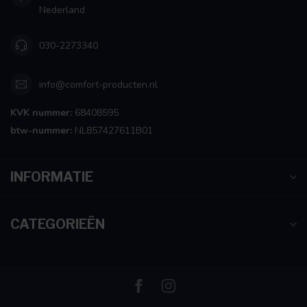
Nederland
030-2273340
info@comfort-producten.nl
KVK nummer:
68408595
btw-nummer:
NL857427611B01
INFORMATIE
CATEGORIEËN