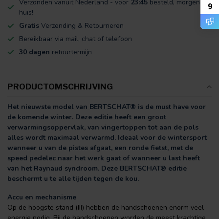
Verzonden vanuit Nederland - voor
23:45
besteld, morgen in
9
huis!
Gratis
Verzending & Retourneren
Bereikbaar via mail, chat of telefoon
30 dagen
retourtermijn
PRODUCTOMSCHRIJVING
Het nieuwste model van BERTSCHAT® is de must have voor
de komende winter. Deze editie heeft een groot
verwarmingsoppervlak, van vingertoppen tot aan de pols
alles wordt maximaal verwarmd. Ideaal voor de wintersport
wanneer u van de pistes afgaat, een ronde fietst, met de
speed pedelec naar het werk gaat of wanneer u last heeft
van het Raynaud syndroom. Deze BERTSCHAT® editie
beschermt u te alle tijden tegen de kou.
Accu en mechanisme
Op de hoogste stand (III) hebben de handschoenen enorm veel
energie nodig. Bij de handschoenen worden de meest krachtige