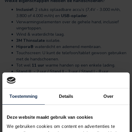
Welke eigenschappen hebben de handschoenen?
Inclusief:
2 stuks oplaadbare accu’s (7,4V - 3.000 mAh,
3.800 of 4.000 mAh) en
USB-oplader
.
Verwarmingselementen over de gehele hand, inclusief
vingertoppen.
Wind & waterdichte laag.
3M Thinsulate
isolatie.
Hipora®
waterdicht en ademend membraan.
Touchscreen: U kunt de telefoon/tablet gewoon gebruiken
met de handschoenen.
Tot wel
11 uur
warme handen op een enkele lading.
Stand III - 2 uur / Stand II - 3 uur / Stand I - 8 uur
Waterdichte rits met afsluitbaar vak voor de accu’s.
Unisex
model. Voor zowel mannen als vrouwen geschikt.
Geschikt voor: o.a. Wintersport, Fietsen, Elektrische fietsen,
Speed pedelecs, Fenomeen van Raynaud.
Toestemming
Details
Over
Uit welk materiaal bestaan de handschoenen?
Buitenlaag van 70% polyester en 30% geitenleer.
Deze website maakt gebruik van cookies
Waterdichte rits met afsluitbaar vak voor de accu’s.
We gebruiken cookies om content en advertenties te