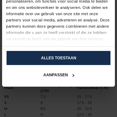
Wat is voor mij de geschikte maat?
personaliseren, om functies voor social media te bieden
De geschikte maat van uw handschoenen meet u simpel. Spreid
en om ons websiteverkeer te analyseren. Ook delen we
uw vingers zoals op de afbeelding en meet de omtrek.
informatie over uw gebruik van onze site met onze
partners voor social media, adverteren en analyse. Deze
partners kunnen deze gegevens combineren met andere
informatie die u aan ze heeft verstrekt of die ze hebben
verzameld op basis van uw gebruik van hun services.
ALLES TOESTAAN
Maat M:
Meest gekozen door vrouwen
Maat L
: Meest gekozen door mannen
AANPASSEN
Middelvingerlengte
Maat:
Handomtrek (CM)
(CM)
XS
7.5
15 - 17.5
S
8
17.5 - 20
M
8.5
20 - 22.5
L
9
22.5 - 25