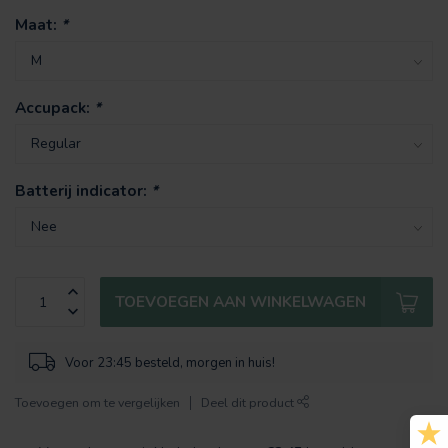
Maat:
*
Accupack:
*
Batterij indicator:
*
TOEVOEGEN AAN WINKELWAGEN
Voor 23:45 besteld, morgen in huis!
Toevoegen om te vergelijken
Deel dit product