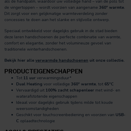
als de handpalm, waardoor uw volledige hand – van de pols tot
de vingertoppen – wordt voorzien van aangename
360° warmte
.
Dit zorgt voor een gelijkmatige warmteverdeling zonder
concessies te doen aan het slanke en stijlvolle ontwerp.
Speciaal ontwikkeld voor dagelijks gebruik in de stad bieden
deze leren handschoenen de perfecte combinatie van warmte,
comfort en elegantie, zonder het volumineuze gevoel van
traditionele winterhandschoenen.
Bekijk hier alle
verwarmde handschoenen
uit onze collectie.
PRODUCTEIGENSCHAPPEN
Tot
11 uur
verwarmingsduur*
Dual Heating
voor volledige
360° warmte
, tot
65°C
Vervaardigd uit
100% zacht schapenleer
met wind- en
waterafstotende eigenschappen
Ideaal voor dagelijks gebruik tijdens milde tot koude
weersomstandigheden
Geschikt voor touchscreenbediening en voorzien van
USB-
C
oplaadtechnologie