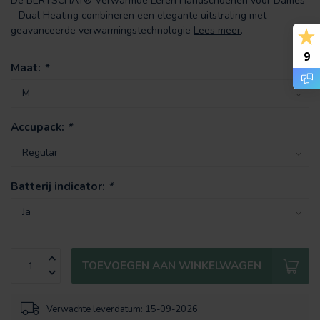
De BERTSCHAT® Verwarmde Leren Handschoenen voor Dames
– Dual Heating combineren een elegante uitstraling met
geavanceerde verwarmingstechnologie
Lees meer
.
9
Maat:
*
Accupack:
*
Batterij indicator:
*
TOEVOEGEN AAN WINKELWAGEN
Verwachte leverdatum: 15-09-2026