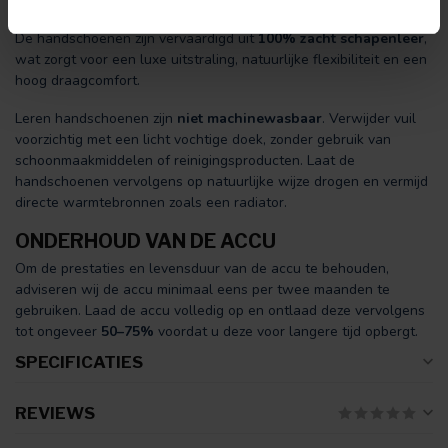
MATERIALEN & ONDERHOUD
De handschoenen zijn vervaardigd uit
100% zacht schapenleer
,
wat zorgt voor een luxe uitstraling, natuurlijke flexibiliteit en een
hoog draagcomfort.
Leren handschoenen zijn
niet machinewasbaar
. Verwijder vuil
voorzichtig met een licht vochtige doek, zonder gebruik van
schoonmaakmiddelen of reinigingsproducten. Laat de
handschoenen vervolgens op natuurlijke wijze drogen en vermijd
directe warmtebronnen zoals een radiator.
ONDERHOUD VAN DE ACCU
Om de prestaties en levensduur van de accu te behouden,
adviseren wij de accu minimaal eens per twee maanden te
gebruiken. Laad de accu volledig op en ontlaad deze vervolgens
tot ongeveer
50–75%
voordat u deze voor langere tijd opbergt.
SPECIFICATIES
REVIEWS