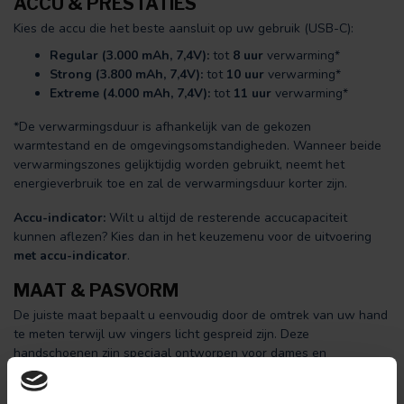
ACCU & PRESTATIES
Kies de accu die het beste aansluit op uw gebruik (USB-C):
Regular (3.000 mAh, 7,4V):
tot
8 uur
verwarming*
Strong (3.800 mAh, 7,4V):
tot
10 uur
verwarming*
Extreme (4.000 mAh, 7,4V):
tot
11 uur
verwarming*
*De verwarmingsduur is afhankelijk van de gekozen
warmtestand en de omgevingsomstandigheden. Wanneer beide
verwarmingszones gelijktijdig worden gebruikt, neemt het
energieverbruik toe en zal de verwarmingsduur korter zijn.
Accu-indicator:
Wilt u altijd de resterende accucapaciteit
kunnen aflezen? Kies dan in het keuzemenu voor de uitvoering
met accu-indicator
.
MAAT & PASVORM
De juiste maat bepaalt u eenvoudig door de omtrek van uw hand
te meten terwijl uw vingers licht gespreid zijn. Deze
handschoenen zijn speciaal ontworpen voor dames en
beschikken over een vrouwelijke pasvorm die comfortabel
aansluit en de warmte optimaal vasthoudt.