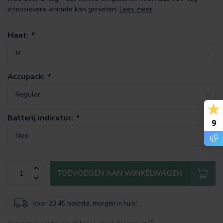
intensievere warmte kan genieten.
Lees meer
.
Maat:
*
Accupack:
*
Batterij indicator:
*
9
TOEVOEGEN AAN WINKELWAGEN
Voor 23:45 besteld, morgen in huis!