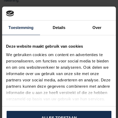
rekening.
Bent u opzoek naar een verwarmde hoodie of jas?
Bekijk dan
onze categorie:
Verwarmd Vest
Maattabel:
Toestemming
Details
Over
Let op: het shirt is volledig stretch, hierdoor kunt u uw normale
maat aanhouden.
Deze website maakt gebruik van cookies
We gebruiken cookies om content en advertenties te
personaliseren, om functies voor social media te bieden
en om ons websiteverkeer te analyseren. Ook delen we
informatie over uw gebruik van onze site met onze
partners voor social media, adverteren en analyse. Deze
partners kunnen deze gegevens combineren met andere
informatie die u aan ze heeft verstrekt of die ze hebben
verzameld op basis van uw gebruik van hun services.
Klik op de tabel om hem te vergroten.
Eigenschappen:
ALLES TOESTAAN