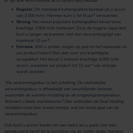
Er zijn drie verschillende accu-opties beschikbaar:
Regular
: Dit standaard batterijpakket bestaat uit 2 accu's
van 3.000 mAh. Hiermee kunt u tot 8 uur* verwarmen.
Strong
: Het meest populaire batterijpakket bevat twee
krachtige 3.800 mAh batterijen. Door de hogere capaciteit
kunt u langer verwarmen, met een verwarmingstijd van
maximaal 10 uur*.
Extreme
: Wilt u zonder zorgen op pad en het maximale uit
uw product halen? Kies dan voor ons krachtigste
accupakket. Het bevat 2 extreem krachtige 4.000 mAh
accu's, waarmee uw product tot 11 uur* van energie
wordt voorzien.
*De verwarmingsduur is een schatting. De uiteindelijke
verwarmingsduur is afhankelijk van verschillende factoren,
waaronder de warmte-instelling en de omgevingstemperatuur.
Activeert u beide warmtezones? Dan verbruiken de Dual Heating
modellen twee keer zoveel energie, wat ten koste gaat van de
verwarmingsduur.
Ook kunt u ervoor kiezen om een extra accu-pack voor een
gereduceerd tarief bij te bestellen via de combi-deals, hierdoor