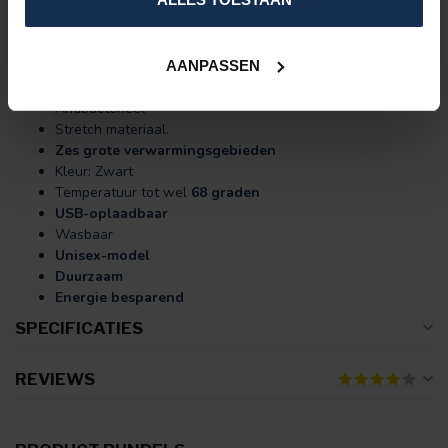
Inclusief:
2 oplaadbare accu’s (7.4V - 3.000, 3.800 of 4.000
mAh) + USB-oplader.
AANPASSEN
Dual Heating-model
Materiaal: 90% katoen, 5% polyester, 5% Elastaan en
Antibacterieel
Stretch materiaal.
Zes grote verwarmingsgebieden
Kleur: Zwart
Temperatuur tot wel
68 graden
USB-oplaadbaar
Wasbaar
Unisex-model
Duurzaam
Energie besparend
SPECIFICATIES
REVIEWS