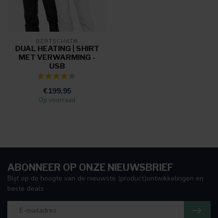
BERTSCHAT®
DUAL HEATING | SHIRT
MET VERWARMING -
USB
€199,95
Op voorraad
ABONNEER OP ONZE NIEUWSBRIEF
Blijf op de hoogte van de nieuwste (product)ontwikkelingen en
beste deals