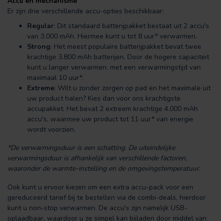
Accu en mechanisme
Er zijn drie verschillende accu-opties beschikbaar:
Regular
: Dit standaard batterijpakket bestaat uit 2 accu's
van 3.000 mAh. Hiermee kunt u tot 8 uur* verwarmen.
Strong
: Het meest populaire batterijpakket bevat twee
krachtige 3.800 mAh batterijen. Door de hogere capaciteit
kunt u langer verwarmen, met een verwarmingstijd van
maximaal 10 uur*.
Extreme
: Wilt u zonder zorgen op pad en het maximale uit
uw product halen? Kies dan voor ons krachtigste
accupakket. Het bevat 2 extreem krachtige 4.000 mAh
accu's, waarmee uw product tot 11 uur* van energie
wordt voorzien.
*De verwarmingsduur is een schatting. De uiteindelijke
verwarmingsduur is afhankelijk van verschillende factoren,
waaronder de warmte-instelling en de omgevingstemperatuur.
Ook kunt u ervoor kiezen om een extra accu-pack voor een
gereduceerd tarief bij te bestellen via de combi-deals, hierdoor
kunt u non-stop verwarmen. De accu's zijn namelijk USB-
oplaadbaar, waardoor u ze simpel kan bijladen door middel van