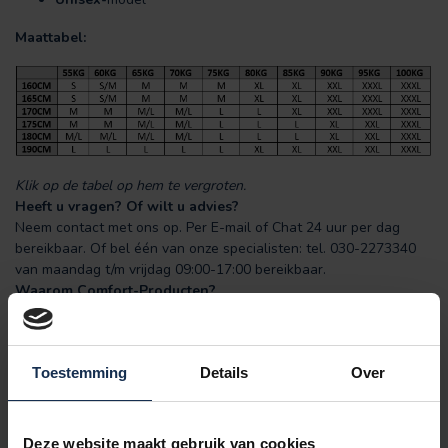
Maattabel:
Klik op de tabel op hem te vergroten.
Heeft u vragen? Of wilt u advies?
Neem contact met ons op. Per E-mail of Chat 24 uur per dag
bereikbaar. Of bel één van onze specialisten: tel. 030-2273340
van maandag t/m vrijdag 09:00-17:00 bereikbaar.
Waarom Comfort-Producten?
Bij ons staat kwaliteit, deskundigheid en service hoog in het
vaandel. Snelle levertijden, uitstekende klantenservice
gecombineerd met de beste producten maken Comfort-
Toestemming
Details
Over
Producten uniek. Wat zeggen anderen over ons?
Klik hieronder op het logo om de reviews van al onze klanten te
lezen.
Deze website maakt gebruik van cookies