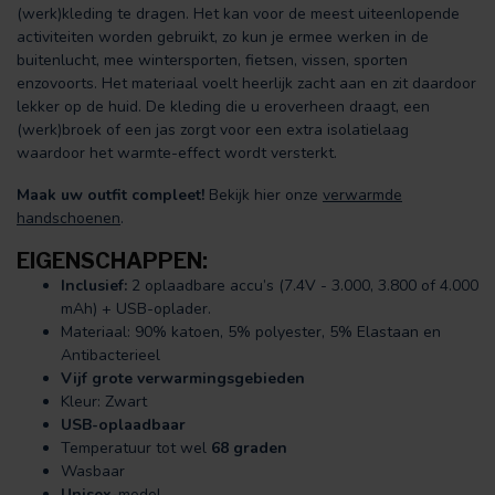
(werk)kleding te dragen. Het kan voor de meest uiteenlopende
activiteiten worden gebruikt, zo kun je ermee werken in de
buitenlucht, mee wintersporten, fietsen, vissen, sporten
enzovoorts. Het materiaal voelt heerlijk zacht aan en zit daardoor
lekker op de huid. De kleding die u eroverheen draagt, een
(werk)broek of een jas zorgt voor een extra isolatielaag
waardoor het warmte-effect wordt versterkt.
Maak uw outfit compleet!
Bekijk hier onze
verwarmde
handschoenen
.
EIGENSCHAPPEN:
Inclusief:
2 oplaadbare accu’s (7.4V - 3.000, 3.800 of 4.000
mAh) + USB-oplader.
Materiaal: 90% katoen, 5% polyester, 5% Elastaan en
Antibacterieel
Vijf grote verwarmingsgebieden
Kleur: Zwart
USB-oplaadbaar
Temperatuur tot wel
68 graden
Wasbaar
Unisex-
model