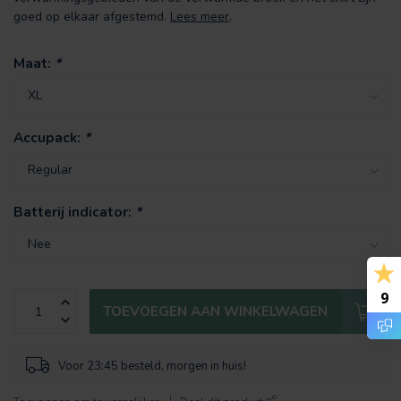
goed op elkaar afgestemd.
Lees meer
.
Maat:
*
Accupack:
*
Batterij indicator:
*
9
TOEVOEGEN AAN WINKELWAGEN
Voor 23:45 besteld, morgen in huis!