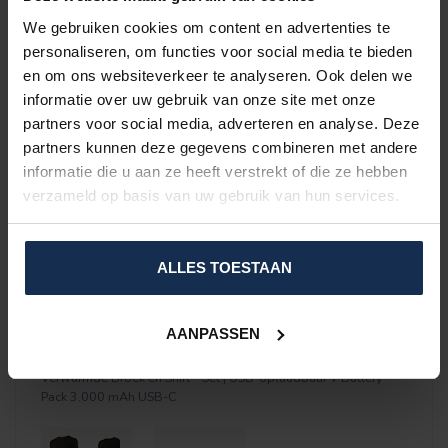
We gebruiken cookies om content en advertenties te
personaliseren, om functies voor social media te bieden
en om ons websiteverkeer te analyseren. Ook delen we
informatie over uw gebruik van onze site met onze
partners voor social media, adverteren en analyse. Deze
partners kunnen deze gegevens combineren met andere
informatie die u aan ze heeft verstrekt of die ze hebben
verzameld op basis van uw gebruik van hun services.
SPECIFICATIES
REVIEWS
ALLES TOESTAAN
PRODUCT BUNDELS
AANPASSEN
Verwarmde Broek en Shirt – Set | USB-oplaadbaar
+
Battery
Pack 3.000 mAh USB-C