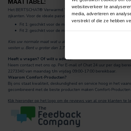
MAATTABEL:
websiteverkeer te analyseren
Het BERTSCHAT® Verwarmd Vest is in grootte verstelbaar, door h
media, adverteren en analys
zijkanten. Voor de ideale pasvorm is er gekozen voor two sizes fits 
verstrekt of die ze hebben v
Fit 1: geschikt voor de maten van XXS t/m M
Fit 2: geschikt voor de maten M t/m XXXL
Kies uw normale maat wat u altijd heeft, dan past dit vest gegar
vesten u. Bent u groter dan 1.70 dan adviseren wij u Fit 2 doordat d
Heeft u vragen? Of wilt u advies?
Neem contact met ons op. Per E-mail of Chat 24 uur per dag bereik
2273340 van maandag t/m vrijdag 09:00-17:00 bereikbaar.
Waarom Comfort-Producten?
Bij ons staat kwaliteit, deskundigheid en service hoog in het vaand
gecombineerd met de beste producten maken Comfort-Producten
Klik hieronder op het logo om de reviews van al onze klanten te l