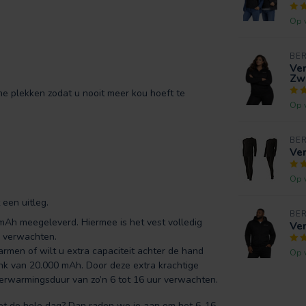
Op 
BE
Ve
Zw
che plekken zodat u nooit meer kou hoeft te
Op 
BE
Ve
Op 
een uitleg.
BE
Ah meegeleverd. Hiermee is het vest volledig
Ve
r verwachten.
rmen of wilt u extra capaciteit achter de hand
Op 
nk van 20.000 mAh. Door deze extra krachtige
rwarmingsduur van zo’n 6 tot 16 uur verwachten.
et de hele dag? Dan raden we je aan om het 6-16