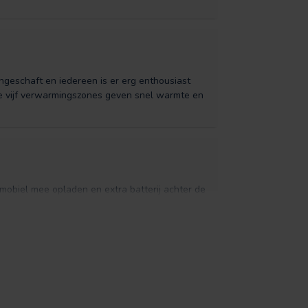
eschaft en iedereen is er erg enthousiast
 De vijf verwarmingszones geven snel warmte en
 mobiel mee opladen en extra batterij achter de
ijn bestaande kleding dragen
stelbaar zijn zodat ze uit te wisselen zijn met
nk defect aangekomen, maar was keurig en