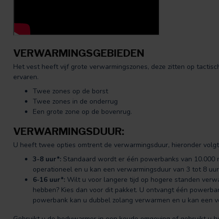
VERWARMINGSGEBIEDEN
Het vest heeft vijf grote verwarmingszones, deze zitten op tactis
ervaren.
Twee zones op de borst
Twee zones in de onderrug
Een grote zone op de bovenrug.
VERWARMINGSDUUR:
U heeft twee opties omtrent de verwarmingsduur, hieronder volgt 
3-8 uur*:
Standaard wordt er één powerbanks van 10.000 m
operationeel en u kan een verwarmingsduur van 3 tot 8 uu
6-16 uur*:
Wilt u voor langere tijd op hogere standen verwa
hebben? Kies dan voor dit pakket. U ontvangt één powerba
powerbank kan u dubbel zolang verwarmen en u kan een ve
Gebruikt u de bodywarmer in een koude omgeving of gebruikt u h