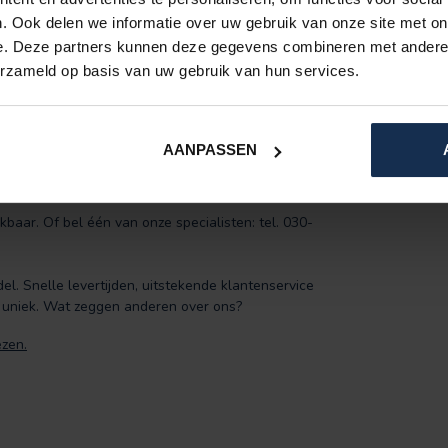
. Ook delen we informatie over uw gebruik van onze site met on
et klittenband op de schouders en de rits aan de
e. Deze partners kunnen deze gegevens combineren met andere i
all.
erzameld op basis van uw gebruik van hun services.
andeerd! Heeft u maat Medium? Dan passen beide
AANPASSEN
eze langer is.
baar. Of bel één van onze specialisten: tel. 030-
el. Snelle levertijden, uitstekende klantenservice
 uniek. Wat zeggen anderen over ons?
ezen.