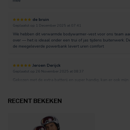
mee
de bruin
Geplaatst op 1 December 2025 at 07:41
We hebben dit verwarmde bodywarmer-vest voor ons team aang
over — het is ideaal onder een trui of jas tijdens buitenwerk.
de meegeleverde powerbank levert uren comfort
Jeroen Derijck
Geplaatst op 26 November 2025 at 08:37
Gekozen met de extra batterij en super handig, kan er ook mijn
hand voor het vest. Lekker warm en kan het eenvoudig onder m
RECENT BEKEKEN
Meerdink
Geplaatst op 3 November 2025 at 10:23
Beide ploegdiensten werken nu in deze vesten, ideaal dat ze ver
andere collega's. Van de eerste grote zending was 1 powerba