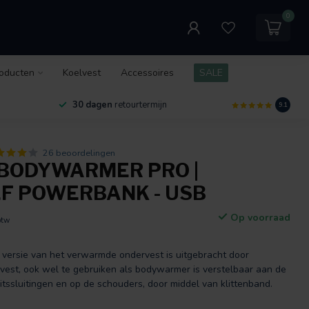
0
oducten
Koelvest
Accessoires
SALE
30 dagen
retourtermijn
9.1
26 beoordelingen
BODYWARMER PRO |
EF POWERBANK - USB
Op voorraad
btw
versie van het verwarmde ondervest is uitgebracht door
st, ook wel te gebruiken als bodywarmer is verstelbaar aan de
 ritssluitingen en op de schouders, door middel van klittenband.