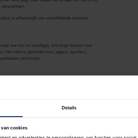
op verwarmen.
uur is afhankelijk van verschillende factoren,
nder uw trui of (werk)jas. Dit zorgt tevens voor
. Het vest is geschikt voor: jagers, sporters,
aamheden verrichten.
el
jas te dragen.
xtra zachte, warme binnenlaag.
Details
agina:
verwarmde bodywarmers
 van cookies
ent en advertenties te personaliseren, om functies voor social