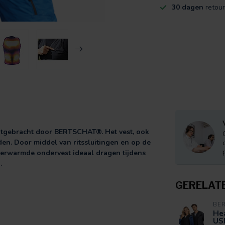
30 dagen
retour
itgebracht door BERTSCHAT®. Het vest, ook
den. Door middel van ritssluitingen en op de
verwarmde ondervest ideaal dragen tijdens
.
GERELAT
BE
He
US