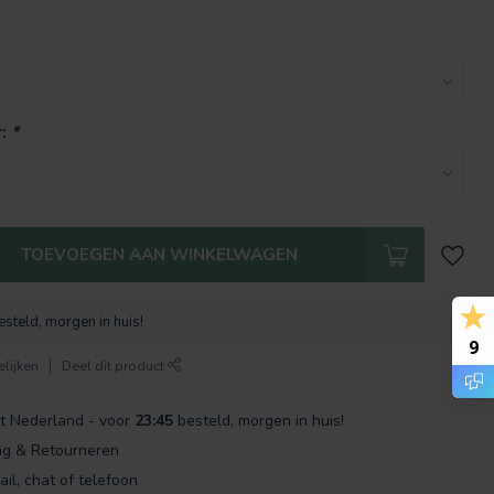
r:
*
TOEVOEGEN AAN WINKELWAGEN
steld, morgen in huis!
9
lijken
Deel dit product
t Nederland - voor
23:45
besteld, morgen in huis!
ng & Retourneren
ail, chat of telefoon