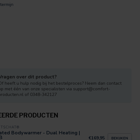
termijn
Vragen over dit product?
Of heeft u hulp nodig bij het bestelproces? Neem dan contact
op met één van onze specialisten via
support@comfort-
producten.nl
of 0348-342127
EERDE PRODUCTEN
RTSCHAT®
ated Bodywarmer - Dual Heating |
B
€169,95
BEKIJKEN