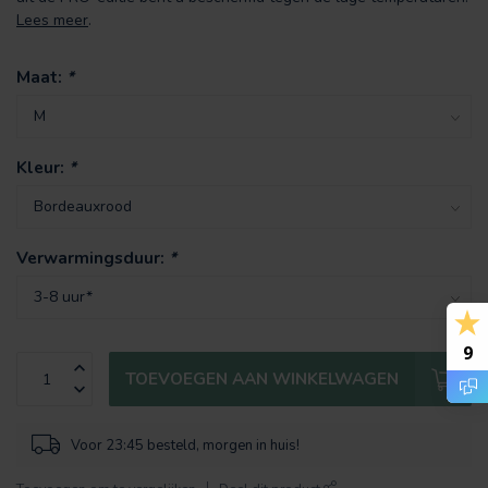
Lees meer
.
Maat:
*
Kleur:
*
Verwarmingsduur:
*
9
TOEVOEGEN AAN WINKELWAGEN
Voor 23:45 besteld, morgen in huis!