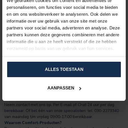
We gebruiken cookies om content en advertenties te
personaliseren, om functies voor social media te bieden
en om ons websiteverkeer te analyseren. Ook delen we
informatie over uw gebruik van onze site met onze
partners voor social media, adverteren en analyse. Deze
partners kunnen deze gegevens combineren met andere
informatie die u aan ze heeft verstrekt of die ze hebben
verzameld op basis van uw gebruik van hun services.
ALLES TOESTAAN
AANPASSEN
Heeft u vragen? Of wilt u advies?
Neem contact met ons op. Per E-mail of Chat 24 uur per dag
bereikbaar. Of bel één van onze specialisten: tel. 030-2273340
van maandag t/m vrijdag 09:00-17:00 bereikbaar.
Waarom Comfort-Producten?