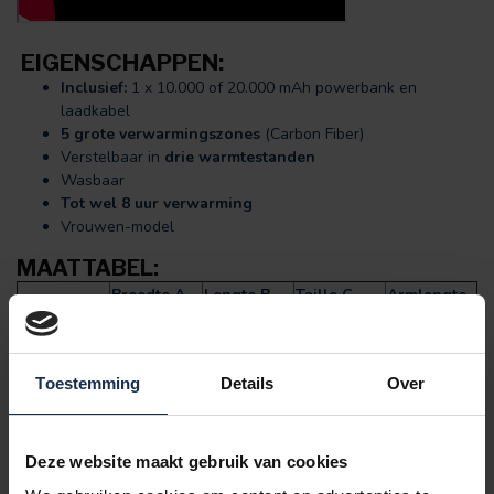
EIGENSCHAPPEN:
Inclusief:
1 x 10.000 of 20.000 mAh powerbank en
laadkabel
5 grote verwarmingszones
(Carbon Fiber)
Verstelbaar in
drie warmtestanden
Wasbaar
Tot wel 8 uur verwarming
Vrouwen-model
MAATTABEL:
Breedte A
Lengte B
Taille C
Armlengte
Maat
(cm)
(cm)
(cm)
D (cm)
S
45
58
41
57
M
49
60
44
59
Toestemming
Details
Over
L
53
64
47
60
XL
58
65
55
62
XXL
63
70
61
64
Deze website maakt gebruik van cookies